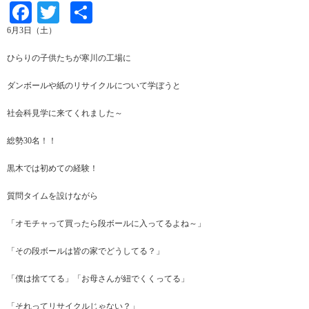
Facebook
Twitter
共
有
6月3日（土）
ひらりの子供たちが寒川の工場に
ダンボールや紙のリサイクルについて学ぼうと
社会科見学に来てくれました～
総勢30名！！
黒木では初めての経験！
質問タイムを設けながら
「オモチャって買ったら段ボールに入ってるよね～」
「その段ボールは皆の家でどうしてる？」
「僕は捨ててる」「お母さんが紐でくくってる」
「それってリサイクルじゃない？」